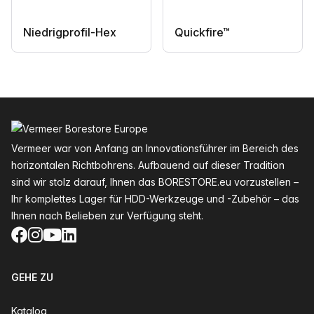
Niedrigprofil-Hex
Quickfire™
Fußzeile
Vermeer war von Anfang an Innovationsführer im Bereich des
horizontalen Richtbohrens. Aufbauend auf dieser Tradition
sind wir stolz darauf, Ihnen das BORESTORE.eu vorzustellen –
Ihr komplettes Lager für HDD-Werkzeuge und -Zubehör – das
Ihnen nach Belieben zur Verfügung steht.
Facebook
Instagram
YouTube
LinkedIn
GEHE ZU
Katalog