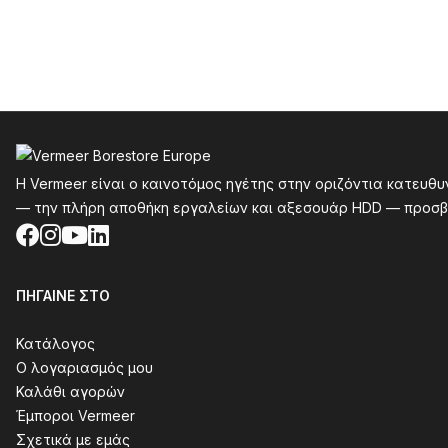
Υποσέλιδο
Η Vermeer είναι ο καινοτόμος ηγέτης στην οριζόντια κατευθ
— την πλήρη αποθήκη εργαλείων και αξεσουάρ HDD — προσβ
Facebook
Instagram
YouTube
LinkedIn
ΠΉΓΑΙΝΕ ΣΤΟ
Κατάλογος
Ο λογαριασμός μου
Καλάθι αγορών
Έμποροι Vermeer
Σχετικά με εμάς