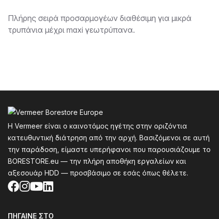
Περιγραφή
Πλήρης σειρά προσαρμογέων διαθέσιμη για μικρά
τρυπάνια μέχρι maxi γεωτρύπανα.
Υποσέλιδο
Η Vermeer είναι ο καινοτόμος ηγέτης στην οριζόντια
κατευθυντική διάτρηση από την αρχή. Βασιζόμενοι σε αυτή
την παράδοση, είμαστε υπερήφανοι που παρουσιάζουμε το
BORESTORE.eu — την πλήρη αποθήκη εργαλείων και
αξεσουάρ HDD — προσβάσιμο σε εσάς όπως θέλετε.
Facebook
Instagram
YouTube
LinkedIn
ΠΉΓΑΙΝΕ ΣΤΟ