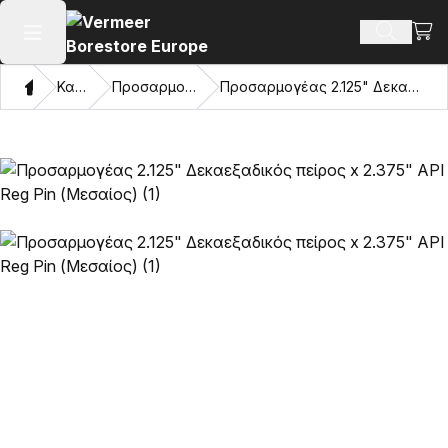
Προβ
Αναζήτ
Άνοιγμα κύριου μενού
Σπίτι
Κατάλογος
Προσαρμογείς και μάτια έλξης
Προσαρμογέας 2.125" Δεκαεξαδικός πείρος x 2.375" API Reg Pin (Μεσαίος)