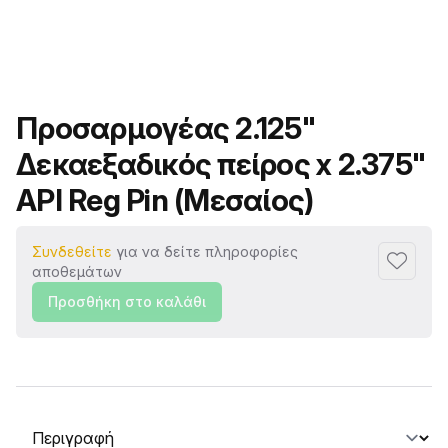
Όνομα προϊόντος
Προσαρμογέας 2.125"
Δεκαεξαδικός πείρος x 2.375"
API Reg Pin (Μεσαίος)
Συνδεθείτε
για να δείτε πληροφορίες
Προσθή
αποθεμάτων
Προσθήκη στο καλάθι
Επιλογή καρτέλας