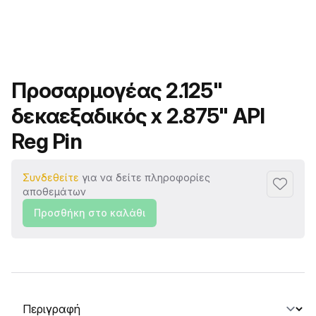
Όνομα προϊόντος
Προσαρμογέας 2.125"
δεκαεξαδικός x 2.875" API
Reg Pin
Συνδεθείτε
για να δείτε πληροφορίες
Προσθή
αποθεμάτων
Προσθήκη στο καλάθι
Επιλογή καρτέλας