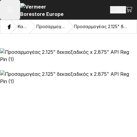
Προβ
Αναζήτ
Άνοιγμα κύριου μενού
Σπίτι
Κατάλογος
Προσαρμογείς και μάτια έλξης
Προσαρμογέας 2.125" δεκαεξαδικός x 2.875" API Reg Pin