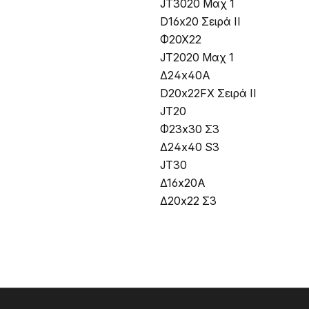
JT3020 Μαχ 1
D16x20 Σειρά II
Φ20Χ22
JT2020 Μαχ 1
Δ24x40Α
D20x22FX Σειρά II
JT20
Φ23x30 Σ3
Δ24x40 S3
JT30
Δ16x20Α
Δ20x22 Σ3
Υποσέλιδο