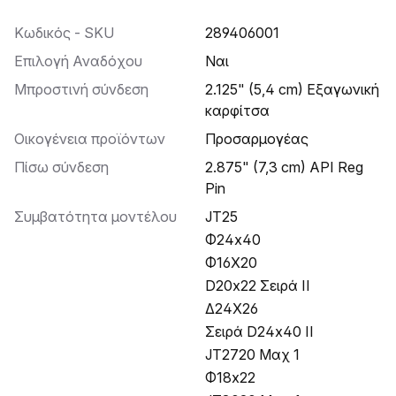
Κωδικός - SKU
289406001
Επιλογή Αναδόχου
Ναι
Μπροστινή σύνδεση
2.125" (5,4 cm) Εξαγωνική
καρφίτσα
Οικογένεια προϊόντων
Προσαρμογέας
Πίσω σύνδεση
2.875" (7,3 cm) API Reg
Pin
Συμβατότητα μοντέλου
JT25
Φ24x40
Φ16Χ20
D20x22 Σειρά II
Δ24Χ26
Σειρά D24x40 II
JT2720 Μαχ 1
Φ18x22