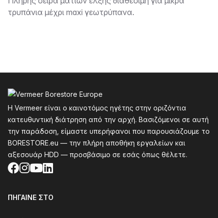
Περιγραφή
Πλήρης σειρά ματιών έλξης διαθέσιμη για μικρά
τρυπάνια μέχρι maxi γεωτρύπανα.
Υποσέλιδο
Η Vermeer είναι ο καινοτόμος ηγέτης στην οριζόντια
κατευθυντική διάτρηση από την αρχή. Βασιζόμενοι σε αυτή
την παράδοση, είμαστε υπερήφανοι που παρουσιάζουμε το
BORESTORE.eu — την πλήρη αποθήκη εργαλείων και
αξεσουάρ HDD — προσβάσιμο σε εσάς όπως θέλετε.
Facebook
Instagram
YouTube
LinkedIn
ΠΉΓΑΙΝΕ ΣΤΟ