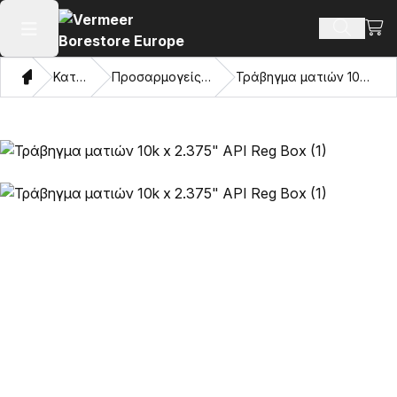
Προβ
Αναζήτ
Άνοιγμα κύριου μενού
Σπίτι
Κατάλογος
Προσαρμογείς και μάτια έλξης
Τράβηγμα ματιών 10k x 2.375" API Reg Box