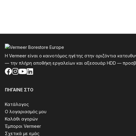
Υποσέλιδο
Η Vermeer είναι ο καινοτόμος ηγέτης στην οριζόντια κατευθ
— την πλήρη αποθήκη εργαλείων και αξεσουάρ HDD — προσβ
Facebook
Instagram
YouTube
LinkedIn
ΠΉΓΑΙΝΕ ΣΤΟ
Κατάλογος
Ο λογαριασμός μου
Καλάθι αγορών
Έμποροι Vermeer
Σχετικά με εμάς