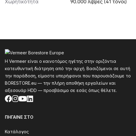
Χωρητικότητα
90.000 λίβρες (41 τόνοι)
Υποσέλιδο
Η Vermeer είναι ο καινοτόμος ηγέτης στην οριζόντια
κατευθυντική διάτρηση από την αρχή. Βασιζόμενοι σε αυτή
την παράδοση, είμαστε υπερήφανοι που παρουσιάζουμε το
BORESTORE.eu — την πλήρη αποθήκη εργαλείων και
αξεσουάρ HDD — προσβάσιμο σε εσάς όπως θέλετε.
Facebook
Instagram
YouTube
LinkedIn
ΠΉΓΑΙΝΕ ΣΤΟ
Κατάλογος