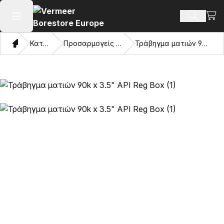
Προβ
Αναζήτ
Άνοιγμα κύριου μενού
Σπίτι
Κατάλογος
Προσαρμογείς και μάτια έλξης
Τράβηγμα ματιών 90k x 3.5" API Reg Box