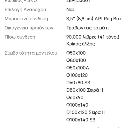
Κωδικός - SKU
289455001
Επιλογή Αναδόχου
Ναι
Μπροστινή σύνδεση
3,5" (8,9 cm) API Reg Box
Οικογένεια προϊόντων
Τραβώντας το μάτι
Πίσω σύνδεση
90.000 λίβρες (41 τόνοι)
Κρίκος έλξης
Συμβατότητα μοντέλου
Φ50x100
Φ80x100
Φ50x100Α
Φ100x120
D60x90 S3
D80x100 Σειρά II
Φ60x90
Φ100x140
D100x120 Σειρά II
Φ100x140 S3