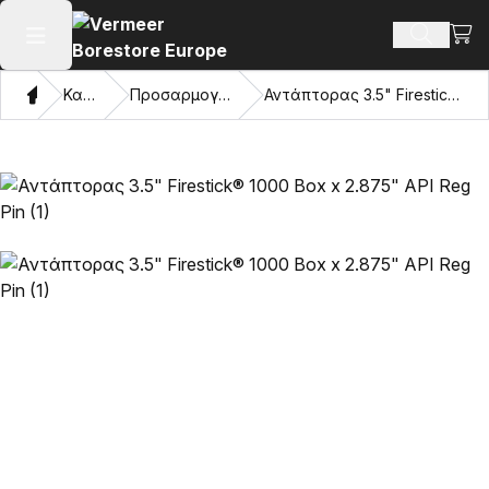
Προβ
Αναζήτ
Άνοιγμα κύριου μενού
Σπίτι
Κατάλογος
Προσαρμογείς και μάτια έλξης
Αντάπτορας 3.5" Firestick® 1000 Box x 2.875" API Reg Pin