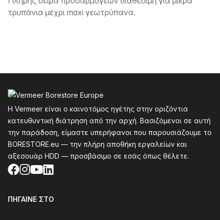
Περιγραφή
Πλήρης σειρά προσαρμογέων διαθέσιμη για μικρά
τρυπάνια μέχρι maxi γεωτρύπανα.
Υποσέλιδο
Η Vermeer είναι ο καινοτόμος ηγέτης στην οριζόντια
κατευθυντική διάτρηση από την αρχή. Βασιζόμενοι σε αυτή
την παράδοση, είμαστε υπερήφανοι που παρουσιάζουμε το
BORESTORE.eu — την πλήρη αποθήκη εργαλείων και
αξεσουάρ HDD — προσβάσιμο σε εσάς όπως θέλετε.
Facebook
Instagram
YouTube
LinkedIn
ΠΉΓΑΙΝΕ ΣΤΟ