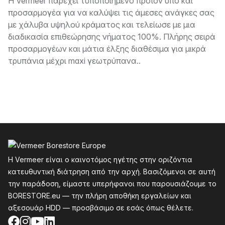
Περιγραφή
Η Vermeer παρέχει τυποποιημένο προϊόν υπο και
προσαρμογέα για να καλύψει τις άμεσες ανάγκες σας
με χάλυβα υψηλού κράματος και τελείωσε με μια
διαδικασία επιθεώρησης νήματος 100%. Πλήρης σειρά
προσαρμογέων και μάτια έλξης διαθέσιμα για μικρά
τρυπάνια μέχρι maxi γεωτρύπανα..
Υποσέλιδο
Η Vermeer είναι ο καινοτόμος ηγέτης στην οριζόντια
κατευθυντική διάτρηση από την αρχή. Βασιζόμενοι σε αυτή
την παράδοση, είμαστε υπερήφανοι που παρουσιάζουμε το
BORESTORE.eu — την πλήρη αποθήκη εργαλείων και
αξεσουάρ HDD — προσβάσιμο σε εσάς όπως θέλετε.
Facebook
Instagram
YouTube
LinkedIn