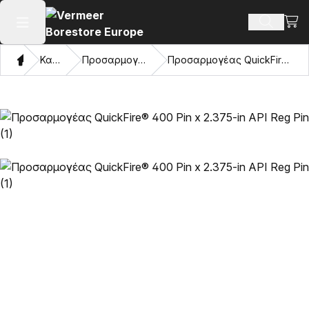
Προβ
Αναζήτ
Άνοιγμα κύριου μενού
Σπίτι
Κατάλογος
Προσαρμογείς και μάτια έλξης
Προσαρμογέας QuickFire® 400 Pin x 2.375-in API Reg Pin