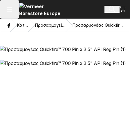
Προβ
Αναζήτ
Άνοιγμα κύριου μενού
Σπίτι
Κατάλογος
Προσαρμογείς και μάτια έλξης
Προσαρμογέας Quickfire™ 700 Pin x 3.5" API Reg Pin