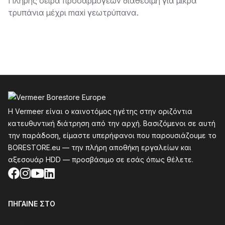
Περιγραφή
Πλήρης σειρά προσαρμογέων διαθέσιμη για μικρά
τρυπάνια μέχρι maxi γεωτρύπανα.
Υποσέλιδο
Η Vermeer είναι ο καινοτόμος ηγέτης στην οριζόντια
κατευθυντική διάτρηση από την αρχή. Βασιζόμενοι σε αυτή
την παράδοση, είμαστε υπερήφανοι που παρουσιάζουμε το
BORESTORE.eu — την πλήρη αποθήκη εργαλείων και
αξεσουάρ HDD — προσβάσιμο σε εσάς όπως θέλετε.
Facebook
Instagram
YouTube
LinkedIn
ΠΉΓΑΙΝΕ ΣΤΟ