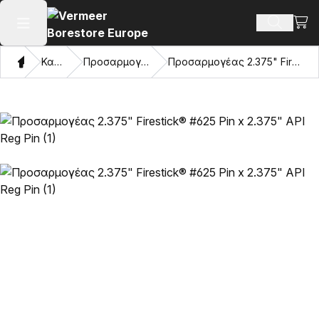
Προβ
Αναζήτ
Άνοιγμα κύριου μενού
Σπίτι
Κατάλογος
Προσαρμογείς και μάτια έλξης
Προσαρμογέας 2.375" Firestick® #625 Pin x 2.375" API Reg Pin