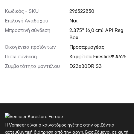
Κωδικός - SKU
296522850
Επιλογή Αναδόχου
Ναι
Μπροστινή σύνδεση
2.375" (6,0 cm) API Reg
Box
Οικογένεια προϊόντων
Προσαρμογέας
Πίσω σύνδεση
Καρφίτσα Firestick® #625
Συμβατότητα μοντέλου
D23x30DR S3
Υποσέλιδο
Η Vermeer είναι ο καινοτόμος ηγέτης στην οριζόντια
κατευθυντική διάτρηση από την αρχή. Βασιζόμενοι σε αυτή