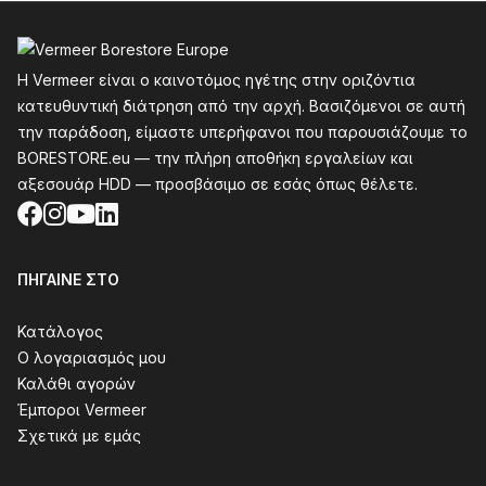
Υποσέλιδο
Η Vermeer είναι ο καινοτόμος ηγέτης στην οριζόντια
κατευθυντική διάτρηση από την αρχή. Βασιζόμενοι σε αυτή
την παράδοση, είμαστε υπερήφανοι που παρουσιάζουμε το
BORESTORE.eu — την πλήρη αποθήκη εργαλείων και
αξεσουάρ HDD — προσβάσιμο σε εσάς όπως θέλετε.
Facebook
Instagram
YouTube
LinkedIn
ΠΉΓΑΙΝΕ ΣΤΟ
Κατάλογος
Ο λογαριασμός μου
Καλάθι αγορών
Έμποροι Vermeer
Σχετικά με εμάς