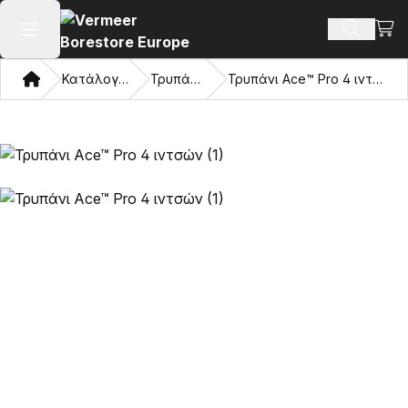
Προβ
Αναζήτ
Άνοιγμα κύριου μενού
Σπίτι
Κατάλογος
Τρυπάνια
Τρυπάνι Ace™ Pro 4 ιντσών