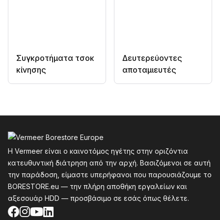
Συγκροτήματα τσοκ
Δευτερεύοντες
κίνησης
αποταμιευτές
Υποσέλιδο
Η Vermeer είναι ο καινοτόμος ηγέτης στην οριζόντια
κατευθυντική διάτρηση από την αρχή. Βασιζόμενοι σε αυτή
την παράδοση, είμαστε υπερήφανοι που παρουσιάζουμε το
BORESTORE.eu — την πλήρη αποθήκη εργαλείων και
αξεσουάρ HDD — προσβάσιμο σε εσάς όπως θέλετε.
Facebook
Instagram
YouTube
LinkedIn