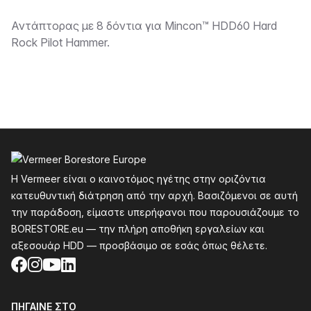
Περιγραφή
Αντάπτορας με 8 δόντια για Mincon™ HDD60 Hard
Rock Pilot Hammer.
Υποσέλιδο
Η Vermeer είναι ο καινοτόμος ηγέτης στην οριζόντια
κατευθυντική διάτρηση από την αρχή. Βασιζόμενοι σε αυτή
την παράδοση, είμαστε υπερήφανοι που παρουσιάζουμε το
BORESTORE.eu — την πλήρη αποθήκη εργαλείων και
αξεσουάρ HDD — προσβάσιμο σε εσάς όπως θέλετε.
Facebook
Instagram
YouTube
LinkedIn
ΠΉΓΑΙΝΕ ΣΤΟ