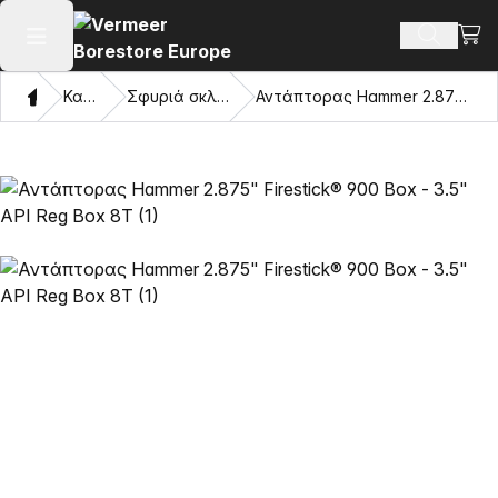
Προβ
Αναζήτ
Άνοιγμα κύριου μενού
Σπίτι
Κατάλογος
Σφυριά σκληρού δίσκου Mincon™
Αντάπτορας Hammer 2.875" Firestick® 900 Box - 3.5" API Reg Box 8T