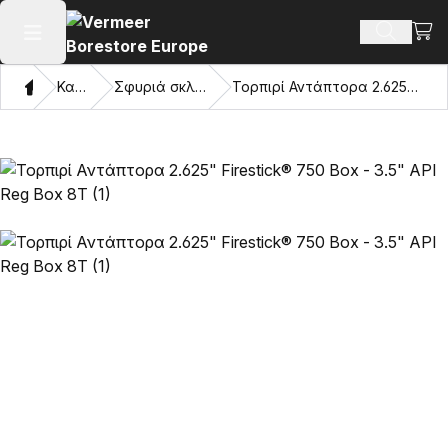
Προβ
Αναζήτ
Άνοιγμα κύριου μενού
Σπίτι
Κατάλογος
Σφυριά σκληρού δίσκου Mincon™
Τορπιρί Αντάπτορα 2.625" Firestick® 750 Box - 3.5" API Reg Box 8T