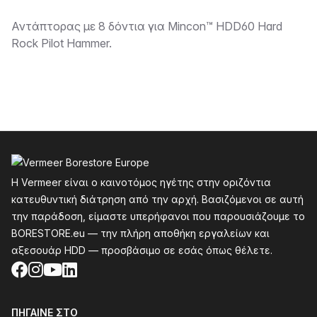
Περιγραφή
Αντάπτορας με 8 δόντια για Mincon™ HDD60 Hard
Rock Pilot Hammer.
Υποσέλιδο
Η Vermeer είναι ο καινοτόμος ηγέτης στην οριζόντια
κατευθυντική διάτρηση από την αρχή. Βασιζόμενοι σε αυτή
την παράδοση, είμαστε υπερήφανοι που παρουσιάζουμε το
BORESTORE.eu — την πλήρη αποθήκη εργαλείων και
αξεσουάρ HDD — προσβάσιμο σε εσάς όπως θέλετε.
Facebook
Instagram
YouTube
LinkedIn
ΠΉΓΑΙΝΕ ΣΤΟ