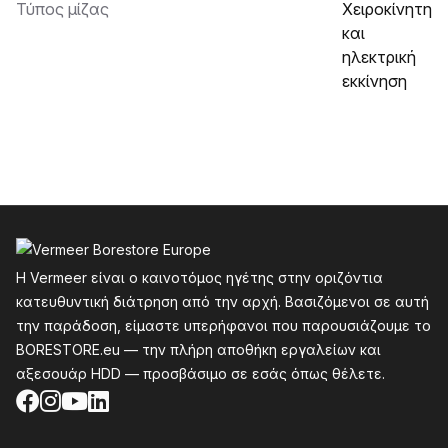
Τύπος μίζας
Χειροκίνητη
και
ηλεκτρική
εκκίνηση
Υποσέλιδο
Η Vermeer είναι ο καινοτόμος ηγέτης στην οριζόντια
κατευθυντική διάτρηση από την αρχή. Βασιζόμενοι σε αυτή
την παράδοση, είμαστε υπερήφανοι που παρουσιάζουμε το
BORESTORE.eu — την πλήρη αποθήκη εργαλείων και
αξεσουάρ HDD — προσβάσιμο σε εσάς όπως θέλετε.
Facebook
Instagram
YouTube
LinkedIn