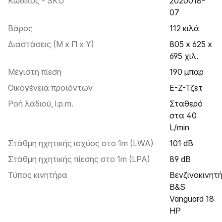
Κωδικός - SKU
2020018-
07
Βάρος
112 κιλά
Διαστάσεις (Μ x Π x Υ)
805 x 625 x
695 χιλ.
Μέγιστη πίεση
190 μπαρ
Οικογένεια προϊόντων
Ε-Ζ-Τζετ
Ροή λαδιού, l.p.m.
Σταθερό
στα 40
L/min
Στάθμη ηχητικής ισχύος στο 1m (LWA)
101 dB
Στάθμη ηχητικής πίεσης στο 1m (LPA)
89 dB
Τύπος κινητήρα
Βενζινοκινητήρας
B&S
Vanguard 18
HP