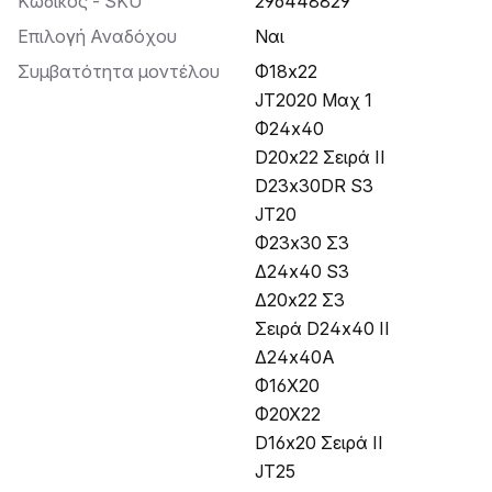
Κωδικός - SKU
296448829
Επιλογή Αναδόχου
Ναι
Συμβατότητα μοντέλου
Φ18x22
JT2020 Μαχ 1
Φ24x40
D20x22 Σειρά II
D23x30DR S3
JT20
Φ23x30 Σ3
Δ24x40 S3
Δ20x22 Σ3
Σειρά D24x40 II
Δ24x40Α
Φ16Χ20
Φ20Χ22
D16x20 Σειρά II
JT25