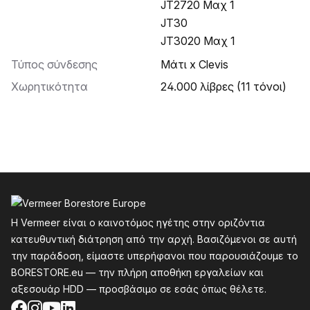
JT2720 Μαχ 1
JT30
JT3020 Μαχ 1
Τύπος σύνδεσης
Μάτι x Clevis
Χωρητικότητα
24.000 λίβρες (11 τόνοι)
Υποσέλιδο
Η Vermeer είναι ο καινοτόμος ηγέτης στην οριζόντια
κατευθυντική διάτρηση από την αρχή. Βασιζόμενοι σε αυτή
την παράδοση, είμαστε υπερήφανοι που παρουσιάζουμε το
BORESTORE.eu — την πλήρη αποθήκη εργαλείων και
αξεσουάρ HDD — προσβάσιμο σε εσάς όπως θέλετε.
Facebook
Instagram
YouTube
LinkedIn