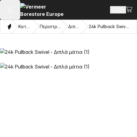
Προβ
Αναζήτ
Άνοιγμα κύριου μενού
Σπίτι
Κατάλογος
Περιστρεφόμενοι
Διπλό μάτι
24k Pullback Swivel - Διπλά μάτια