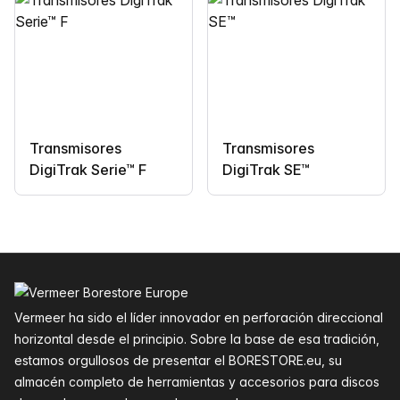
Transmisores
Transmisores
DigiTrak Serie™ F
DigiTrak SE™
Pie de página
Vermeer ha sido el líder innovador en perforación direccional
horizontal desde el principio. Sobre la base de esa tradición,
estamos orgullosos de presentar el BORESTORE.eu, su
almacén completo de herramientas y accesorios para discos