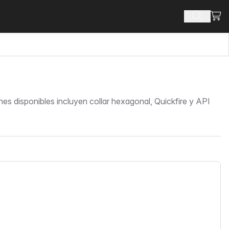
Ver 
Buscar 
 disponibles incluyen collar hexagonal, Quickfire y API