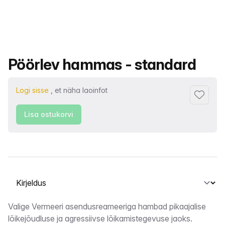
Toote nimi
Pöörlev hammas - standard
Logi sisse
, et näha laoinfot
Lisa lem
Lisa ostukorvi
Vahekaardi valimine
Kirjeldus
Valige Vermeeri asendusreameeriga hambad pikaajalise
lõikejõudluse ja agressiivse lõikamistegevuse jaoks.