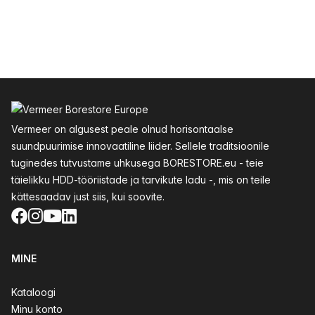
Jalus
Vermeer on algusest peale olnud horisontaalse
suundpuurimise innovaatiline liider. Sellele traditsioonile
tuginedes tutvustame uhkusega BORESTORE.eu - teie
täielikku HDD-tööriistade ja tarvikute ladu -, mis on teile
kättesaadav just siis, kui soovite.
Facebook
Instagram
YouTube
LinkedIn
MINE
Kataloogi
Minu konto