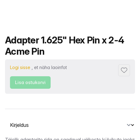
Toote nimi
Adapter 1.625" Hex Pin x 2-4
Acme Pin
Logi sisse
, et näha laoinfot
Lisa lem
Lisa ostukorvi
Vahekaardi valimine
Täielik adapterite rida on saadaval väikeste külvikute jaoks