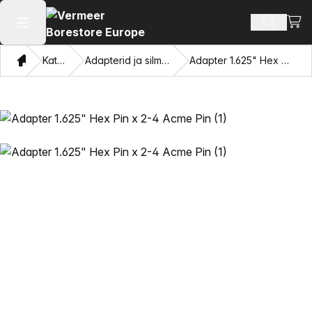
Vaat
Otsi toot
Ava peamenüü
Kodu
Kataloogi
Adapterid ja silmade tõmbamine
Adapter 1.625" Hex Pin x 2-4 Acme Pin