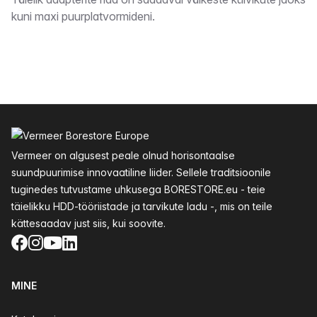
Kirjeldus
kuni maxi puurplatvormideni.
Jalus
Vermeer on algusest peale olnud horisontaalse
suundpuurimise innovaatiline liider. Sellele traditsioonile
tuginedes tutvustame uhkusega BORESTORE.eu - teie
täielikku HDD-tööriistade ja tarvikute ladu -, mis on teile
kättesaadav just siis, kui soovite.
Facebook
Instagram
YouTube
LinkedIn
MINE