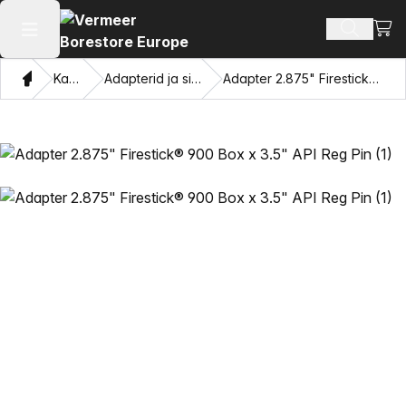
Vaat
Otsi toot
Ava peamenüü
Kodu
Kataloogi
Adapterid ja silmade tõmbamine
Adapter 2.875" Firestick® 900 Box x 3.5" API Reg Pin