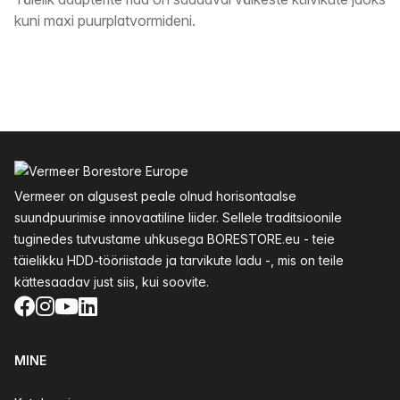
Kirjeldus
kuni maxi puurplatvormideni.
Jalus
Vermeer on algusest peale olnud horisontaalse
suundpuurimise innovaatiline liider. Sellele traditsioonile
tuginedes tutvustame uhkusega BORESTORE.eu - teie
täielikku HDD-tööriistade ja tarvikute ladu -, mis on teile
kättesaadav just siis, kui soovite.
Facebook
Instagram
YouTube
LinkedIn
MINE