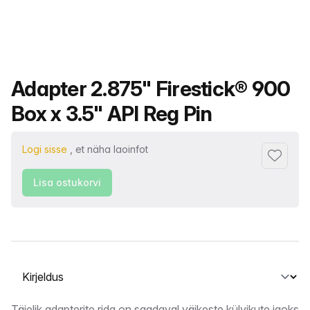
Toote nimi
Adapter 2.875" Firestick® 900
Box x 3.5" API Reg Pin
Logi sisse
, et näha laoinfot
Lisa lem
Lisa ostukorvi
Vahekaardi valimine
Täielik adapterite rida on saadaval väikeste külvikute jaoks