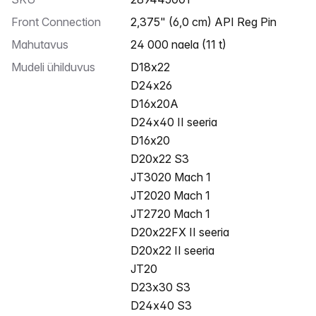
Front Connection
2,375" (6,0 cm) API Reg Pin
Mahutavus
24 000 naela (11 t)
Mudeli ühilduvus
D18x22
D24x26
D16x20A
D24x40 II seeria
D16x20
D20x22 S3
JT3020 Mach 1
JT2020 Mach 1
JT2720 Mach 1
D20x22FX II seeria
D20x22 II seeria
JT20
D23x30 S3
D24x40 S3