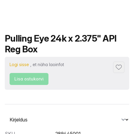
Toote nimi
Pulling Eye 24k x 2.375" API
Reg Box
Logi sisse
, et näha laoinfot
Lisa lem
Lisa ostukorvi
Vahekaardi valimine
SKU
289445001