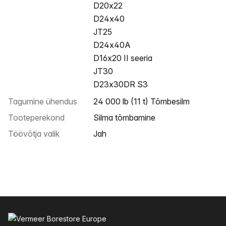
D20x22
D24x40
JT25
D24x40A
D16x20 II seeria
JT30
D23x30DR S3
Tagumine ühendus
24 000 lb (11 t) Tõmbesilm
Tooteperekond
Silma tõmbamine
Töövõtja valik
Jah
Jalus