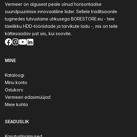
Vermeer on algusest peale olnud horisontaalse
suundpuurimise innovaatiline liider. Sellele traditsioonile
tuginedes tutvustame uhkusega BORESTORE.eu - teie
täielikku HDD-tööriistade ja tarvikute ladu -, mis on teile
kättesaadav just siis, kui soovite.
Facebook
Instagram
YouTube
LinkedIn
MINE
Kataloogi
Minu konto
Ostukorv
Vermeeri edasimüüjad
Meie kohta
SEADUSLIK
Kasutustingimused