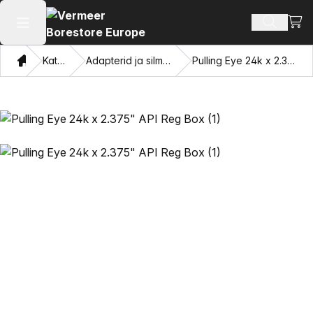
Vaat
Otsi toot
Ava peamenüü
Kodu
Kataloogi
Adapterid ja silmade tõmbamine
Pulling Eye 24k x 2.375" API Reg Box