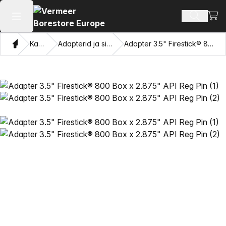
Vaat
Otsi toot
Ava peamenüü
Kodu
Kataloogi
Adapterid ja silmade tõmbamine
Adapter 3.5" Firestick® 800 Box x 2.875" API Reg Pin