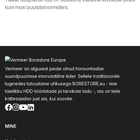
Kirjeldus
kuni maxi puurplatvormideni.
Jalus
Vermeer on algusest peale olnud horisontaalse
suundpuurimise innovaatiline liider. Sellele traditsioonile
tuginedes tutvustame uhkusega BORESTORE.eu - teie
täielikku HDD-tööriistade ja tarvikute ladu -, mis on teile
kättesaadav just siis, kui soovite.
Facebook
Instagram
YouTube
LinkedIn
MINE