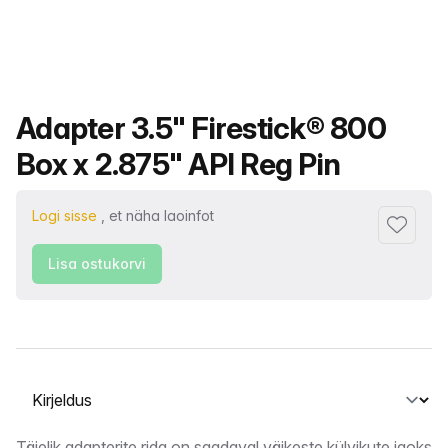
Toote nimi
Adapter 3.5" Firestick® 800
Box x 2.875" API Reg Pin
Logi sisse
, et näha laoinfot
Lisa lem
Lisa ostukorvi
Vahekaardi valimine
Täielik adapterite rida on saadaval väikeste külvikute jaoks