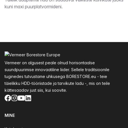
Kirjeldus
kuni maxi puurplatvormideni.
Jalus
Vermeer on algusest peale olnud horisontaalse
suundpuurimise innovaatiline liider. Sellele traditsioonile
tuginedes tutvustame uhkusega BORESTORE.eu - teie
täielikku HDD-tööriistade ja tarvikute ladu -, mis on teile
kättesaadav just siis, kui soovite.
Facebook
Instagram
YouTube
LinkedIn
MINE