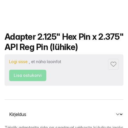
Toote nimi
Adapter 2.125" Hex Pin x 2.375"
API Reg Pin (lühike)
Logi sisse
, et näha laoinfot
Lisa lem
Lisa ostukorvi
Vahekaardi valimine
Täielik adapterite rida on saadaval väikeste külvikute jaoks