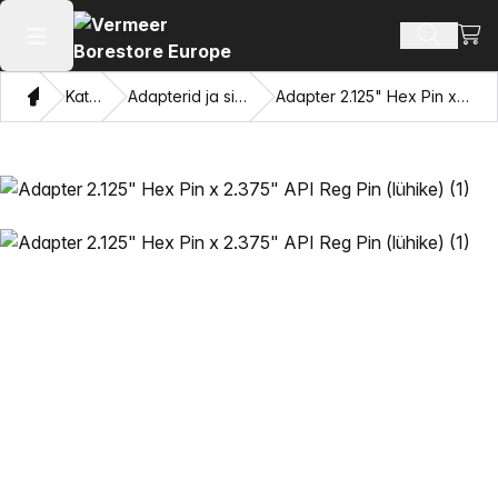
Vaat
Otsi toot
Ava peamenüü
Kodu
Kataloogi
Adapterid ja silmade tõmbamine
Adapter 2.125" Hex Pin x 2.375" API Reg Pin (lühike)