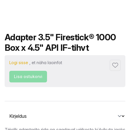
Toote nimi
Adapter 3.5" Firestick® 1000
Box x 4.5" API IF-tihvt
Logi sisse
, et näha laoinfot
Lisa lem
Lisa ostukorvi
Vahekaardi valimine
Täielik adapterite rida on saadaval väikeste külvikute jaoks