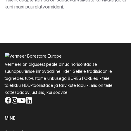
Kirjeldus
kuni maxi puurplatvormideni.
Jalus
Vermeer on algusest peale olnud horisontaalse
suundpuurimise innovaatiline liider. Sellele traditsioonile
tuginedes tutvustame uhkusega BORESTORE.eu - teie
täielikku HDD-tööriistade ja tarvikute ladu -, mis on teile
kättesaadav just siis, kui soovite.
Facebook
Instagram
YouTube
LinkedIn
MINE