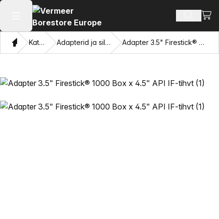
Vaat
Otsi toot
Ava peamenüü
Kodu
Kataloogi
Adapterid ja silmade tõmbamine
Adapter 3.5" Firestick® 1000 Box x 4.5" API IF-tihvt