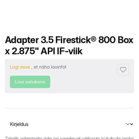
Toote nimi
Adapter 3.5 Firestick® 800 Box
x 2.875" API IF-viik
Logi sisse
, et näha laoinfot
Lisa lem
Lisa ostukorvi
Vahekaardi valimine
Täielik adapterite rida on saadaval väikeste külvikute jaoks