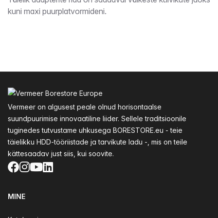
Kirjeldus
kuni maxi puurplatvormideni.
Jalus
Vermeer on algusest peale olnud horisontaalse
suundpuurimise innovaatiline liider. Sellele traditsioonile
tuginedes tutvustame uhkusega BORESTORE.eu - teie
täielikku HDD-tööriistade ja tarvikute ladu -, mis on teile
kättesaadav just siis, kui soovite.
Facebook
Instagram
YouTube
LinkedIn
MINE