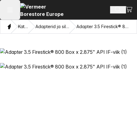
Vaat
Otsi toot
Ava peamenüü
Kodu
Kataloogi
Adapterid ja silmade tõmbamine
Adapter 3.5 Firestick® 800 Box x 2.875" API IF-viik