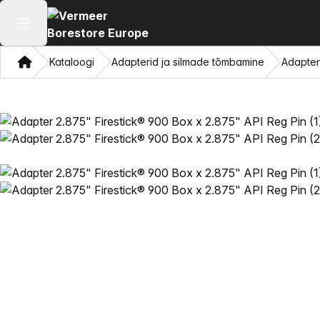
Ava peamenüü
Kodu
Kataloogi
Adapterid ja silmade tõmbamine
Adapter