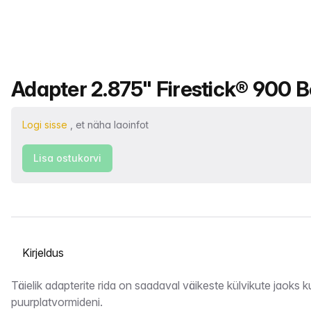
Toote nimi
Adapter 2.875" Firestick® 900 B
Logi sisse
, et näha laoinfot
Lisa ostukorvi
Vahekaardi valimine
Kirjeldus
Täielik adapterite rida on saadaval väikeste külvikute jaoks k
puurplatvormideni.