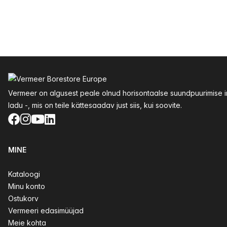
Jalus
Vermeer on algusest peale olnud horisontaalse suundpuurimise inn
ladu -, mis on teile kättesaadav just siis, kui soovite.
Facebook
Instagram
YouTube
LinkedIn
MINE
Kataloogi
Minu konto
Ostukorv
Vermeeri edasimüüjad
Meie kohta