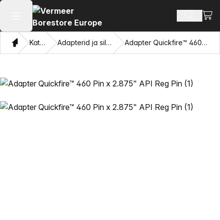
Vaat
Otsi toot
Ava peamenüü
Kodu
Kataloogi
Adapterid ja silmade tõmbamine
Adapter Quickfire™ 460 Pin x 2.875" API Reg Pin