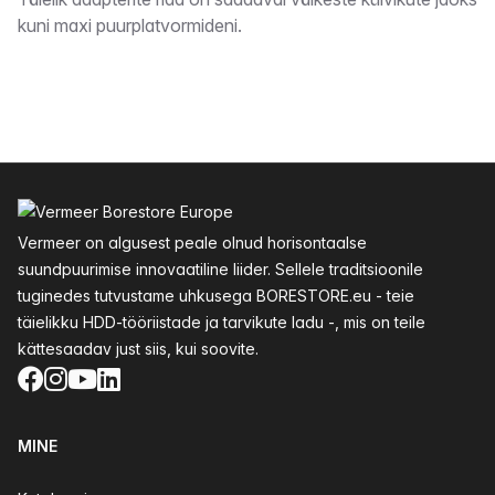
Kirjeldus
kuni maxi puurplatvormideni.
Jalus
Vermeer on algusest peale olnud horisontaalse
suundpuurimise innovaatiline liider. Sellele traditsioonile
tuginedes tutvustame uhkusega BORESTORE.eu - teie
täielikku HDD-tööriistade ja tarvikute ladu -, mis on teile
kättesaadav just siis, kui soovite.
Facebook
Instagram
YouTube
LinkedIn
MINE