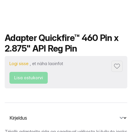
Toote nimi
Adapter Quickfire™ 460 Pin x
2.875" API Reg Pin
Logi sisse
, et näha laoinfot
Lisa lem
Lisa ostukorvi
Vahekaardi valimine
Täielik adapterite rida on saadaval väikeste külvikute jaoks