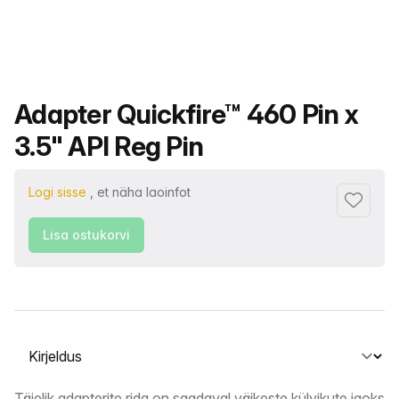
Toote nimi
Adapter Quickfire™ 460 Pin x
3.5" API Reg Pin
Logi sisse
, et näha laoinfot
Lisa lem
Lisa ostukorvi
Vahekaardi valimine
Täielik adapterite rida on saadaval väikeste külvikute jaoks