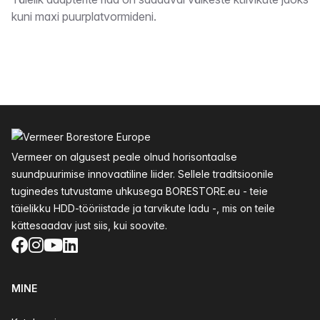
Kirjeldus
kuni maxi puurplatvormideni.
Jalus
Vermeer on algusest peale olnud horisontaalse
suundpuurimise innovaatiline liider. Sellele traditsioonile
tuginedes tutvustame uhkusega BORESTORE.eu - teie
täielikku HDD-tööriistade ja tarvikute ladu -, mis on teile
kättesaadav just siis, kui soovite.
Facebook
Instagram
YouTube
LinkedIn
MINE