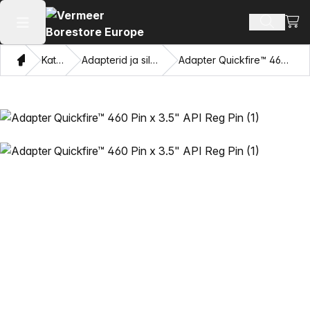
Vaat
Otsi toot
Ava peamenüü
Kodu
Kataloogi
Adapterid ja silmade tõmbamine
Adapter Quickfire™ 460 Pin x 3.5" API Reg Pin