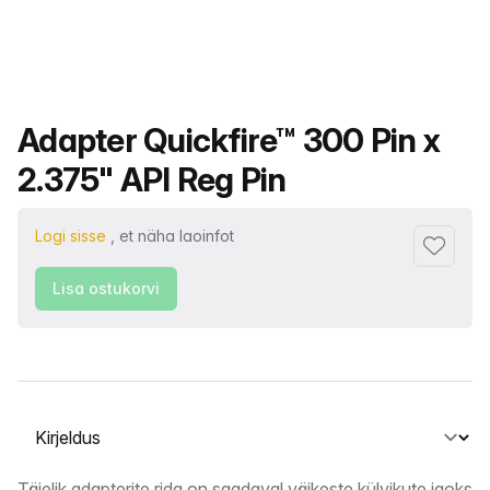
Toote nimi
Adapter Quickfire™ 300 Pin x
2.375" API Reg Pin
Logi sisse
, et näha laoinfot
Lisa lem
Lisa ostukorvi
Vahekaardi valimine
Täielik adapterite rida on saadaval väikeste külvikute jaoks