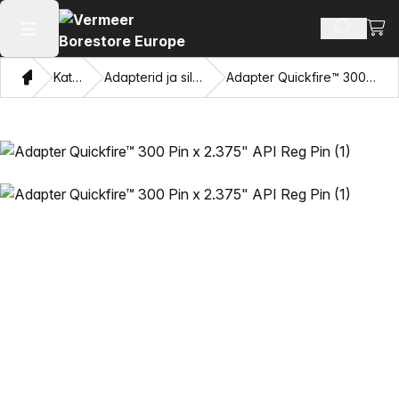
Vaat
Otsi toot
Ava peamenüü
Kodu
Kataloogi
Adapterid ja silmade tõmbamine
Adapter Quickfire™ 300 Pin x 2.375" API Reg Pin