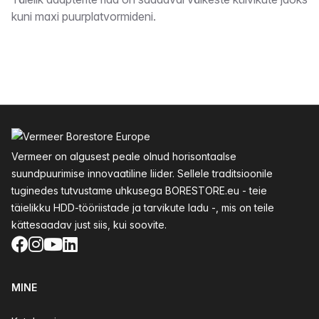
Kirjeldus
kuni maxi puurplatvormideni.
Jalus
Vermeer on algusest peale olnud horisontaalse
suundpuurimise innovaatiline liider. Sellele traditsioonile
tuginedes tutvustame uhkusega BORESTORE.eu - teie
täielikku HDD-tööriistade ja tarvikute ladu -, mis on teile
kättesaadav just siis, kui soovite.
Facebook
Instagram
YouTube
LinkedIn
MINE