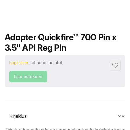
Toote nimi
Adapter Quickfire™ 700 Pin x
3.5" API Reg Pin
Logi sisse
, et näha laoinfot
Lisa lem
Lisa ostukorvi
Vahekaardi valimine
Täielik adapterite rida on saadaval väikeste külvikute jaoks