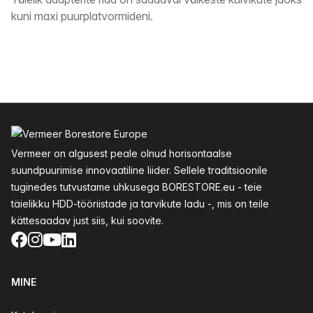
Kirjeldus
kuni maxi puurplatvormideni.
Jalus
Vermeer on algusest peale olnud horisontaalse
suundpuurimise innovaatiline liider. Sellele traditsioonile
tuginedes tutvustame uhkusega BORESTORE.eu - teie
täielikku HDD-tööriistade ja tarvikute ladu -, mis on teile
kättesaadav just siis, kui soovite.
Facebook
Instagram
YouTube
LinkedIn
MINE