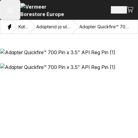
Vaat
Otsi toot
Ava peamenüü
Kodu
Kataloogi
Adapterid ja silmade tõmbamine
Adapter Quickfire™ 700 Pin x 3.5" API Reg Pin