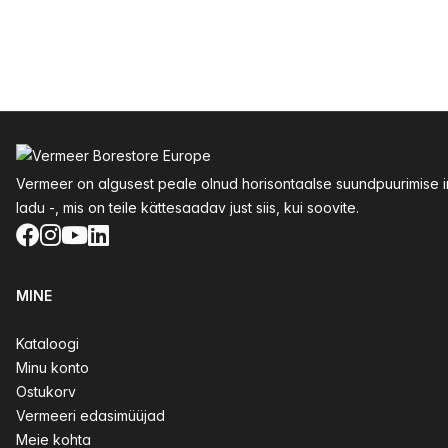
Jalus
Vermeer on algusest peale olnud horisontaalse suundpuurimise inn
ladu -, mis on teile kättesaadav just siis, kui soovite.
Facebook
Instagram
YouTube
LinkedIn
MINE
Kataloogi
Minu konto
Ostukorv
Vermeeri edasimüüjad
Meie kohta