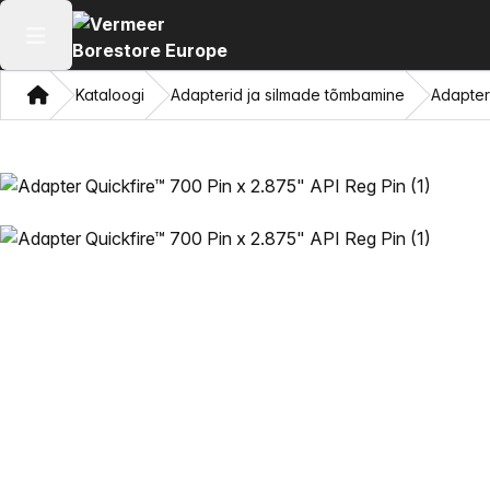
Ava peamenüü
Kodu
Kataloogi
Adapterid ja silmade tõmbamine
Adapter