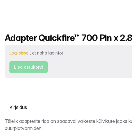
Toote nimi
Adapter Quickfire™ 700 Pin x 2.
Logi sisse
, et näha laoinfot
Lisa ostukorvi
Vahekaardi valimine
Kirjeldus
Täielik adapterite rida on saadaval väikeste külvikute jaoks k
puurplatvormideni.