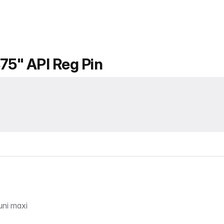
875" API Reg Pin
uni maxi