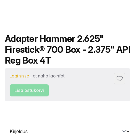
Toote nimi
Adapter Hammer 2.625"
Firestick® 700 Box - 2.375" API
Reg Box 4T
Logi sisse
, et näha laoinfot
Lisa lem
Lisa ostukorvi
Vahekaardi valimine