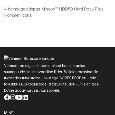
Kirjeldus
4 hambaga adapter Mincon™ HDD50 Hard Rock Pilot
Hammeri jaoks.
Jalus
Vermeer on algusest peale olnud horisontaalse
suundpuurimise innovaatiline liider. Sellele traditsioonile
tuginedes tutvustame uhkusega BORESTORE.eu - teie
täielikku HDD-tööriistade ja tarvikute ladu -, mis on teile
kättesaadav just siis, kui soovite.
Facebook
Instagram
YouTube
LinkedIn
MINE