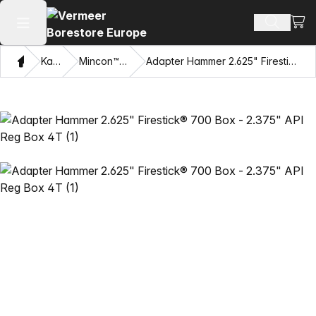
Vaat
Otsi toot
Ava peamenüü
Kodu
Kataloogi
Mincon™ HDD haamrid
Adapter Hammer 2.625" Firestick® 700 Box - 2.375" API Reg Box 4T