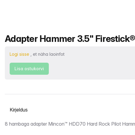
Toote nimi
Adapter Hammer 3.5" Firestick® 
Logi sisse
, et näha laoinfot
Lisa ostukorvi
Vahekaardi valimine
Kirjeldus
8 hambaga adapter Mincon™ HDD70 Hard Rock Pilot Hamme