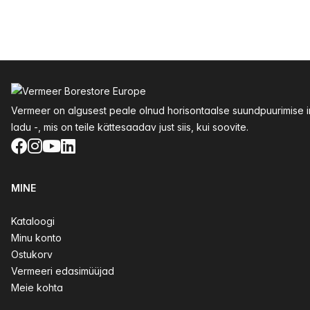
Jalus
Vermeer on algusest peale olnud horisontaalse suundpuurimise inn
ladu -, mis on teile kättesaadav just siis, kui soovite.
Facebook
Instagram
YouTube
LinkedIn
MINE
Kataloogi
Minu konto
Ostukorv
Vermeeri edasimüüjad
Meie kohta