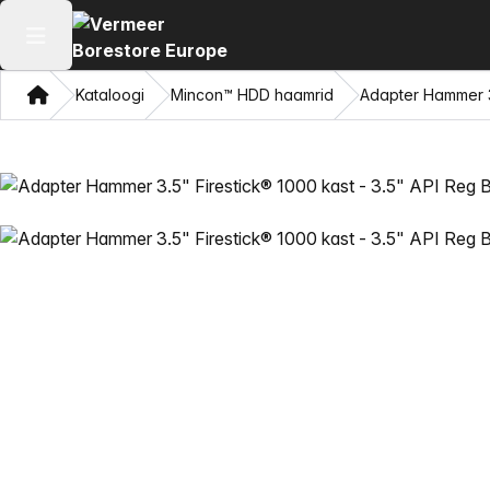
Ava peamenüü
Kodu
Kataloogi
Mincon™ HDD haamrid
Adapter Hammer 3.