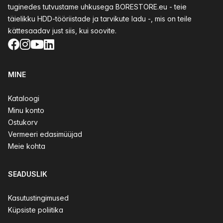
tuginedes tutvustame uhkusega BORESTORE.eu - teie
täielikku HDD-tööriistade ja tarvikute ladu -, mis on teile
kättesaadav just siis, kui soovite.
Facebook
Instagram
YouTube
LinkedIn
MINE
Kataloogi
Minu konto
Ostukorv
Vermeeri edasimüüjad
Meie kohta
SEADUSLIK
Kasutustingimused
Küpsiste poliitika