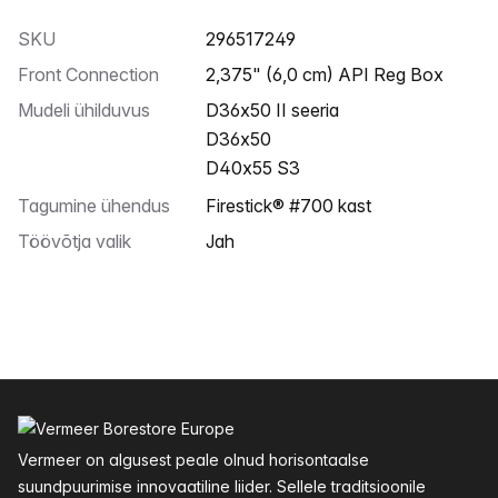
SKU
296517249
Front Connection
2,375" (6,0 cm) API Reg Box
Mudeli ühilduvus
D36x50 II seeria
D36x50
D40x55 S3
Tagumine ühendus
Firestick® #700 kast
Töövõtja valik
Jah
Jalus
Vermeer on algusest peale olnud horisontaalse
suundpuurimise innovaatiline liider. Sellele traditsioonile