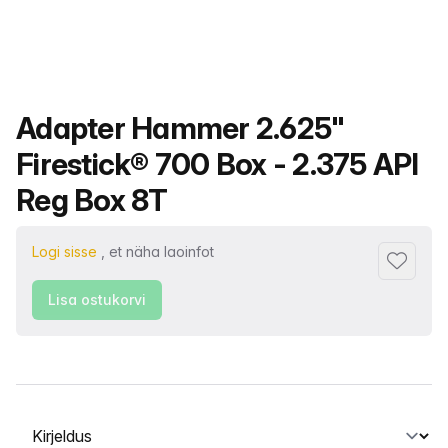
Toote nimi
Adapter Hammer 2.625"
Firestick® 700 Box - 2.375 API
Reg Box 8T
Logi sisse
, et näha laoinfot
Lisa lem
Lisa ostukorvi
Vahekaardi valimine