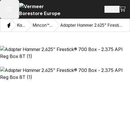
Vaat
Otsi toot
Ava peamenüü
Kodu
Kataloogi
Mincon™ HDD haamrid
Adapter Hammer 2.625" Firestick® 700 Box - 2.375 API Reg Box 8T