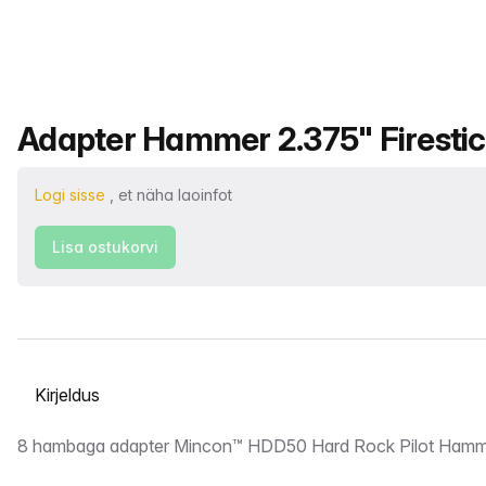
Toote nimi
Adapter Hammer 2.375" Firestic
Logi sisse
, et näha laoinfot
Lisa ostukorvi
Vahekaardi valimine
Kirjeldus
8 hambaga adapter Mincon™ HDD50 Hard Rock Pilot Hamme