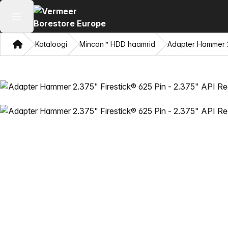
Ava peamenüü
Kodu
Kataloogi
Mincon™ HDD haamrid
Adapter Hammer 2.