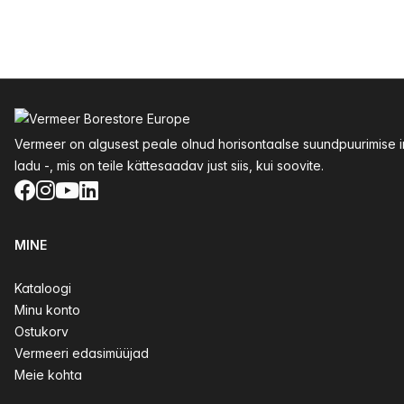
Jalus
Vermeer on algusest peale olnud horisontaalse suundpuurimise inn
ladu -, mis on teile kättesaadav just siis, kui soovite.
Facebook
Instagram
YouTube
LinkedIn
MINE
Kataloogi
Minu konto
Ostukorv
Vermeeri edasimüüjad
Meie kohta