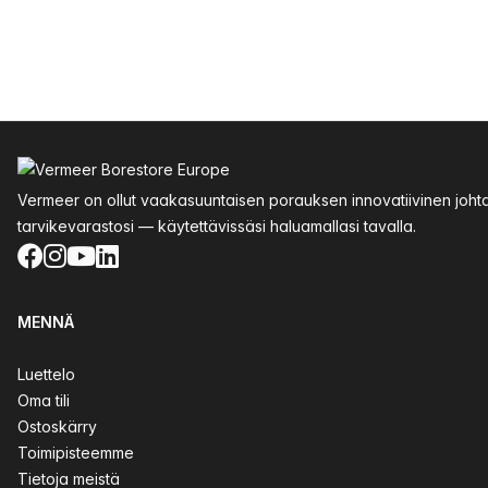
Alatunniste
Vermeer on ollut vaakasuuntaisen porauksen innovatiivinen joht
tarvikevarastosi — käytettävissäsi haluamallasi tavalla.
Facebook
Instagram
YouTube
LinkedIn
MENNÄ
Luettelo
Oma tili
Ostoskärry
Toimipisteemme
Tietoja meistä