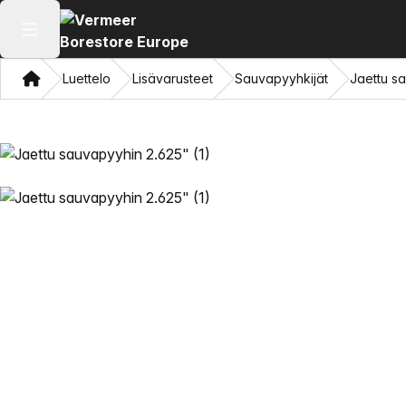
Avaa päävalikko
Koti
Luettelo
Lisävarusteet
Sauvapyyhkijät
Jaettu s