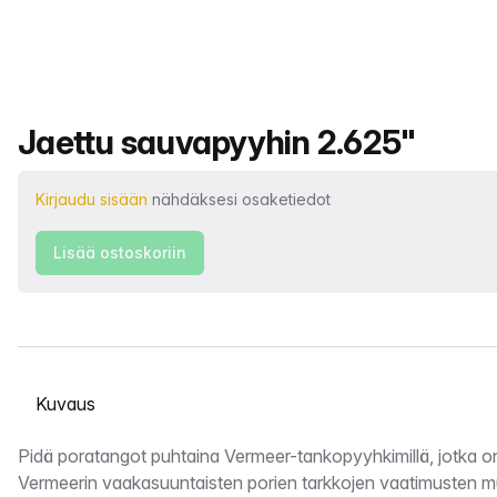
Tuotteen nimi
Jaettu sauvapyyhin 2.625"
Kirjaudu sisään
nähdäksesi osaketiedot
Lisää ostoskoriin
Valitse välilehti
Kuvaus
Pidä poratangot puhtaina Vermeer-tankopyyhkimillä, jotka on
Vermeerin vaakasuuntaisten porien tarkkojen vaatimusten mu