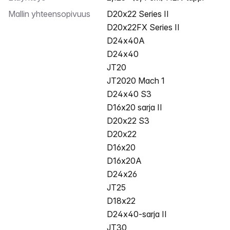
Mallin yhteensopivuus
D20x22 Series II
D20x22FX Series II
D24x40A
D24x40
JT20
JT2020 Mach 1
D24x40 S3
D16x20 sarja II
D20x22 S3
D20x22
D16x20
D16x20A
D24x26
JT25
D18x22
D24x40-sarja II
JT30