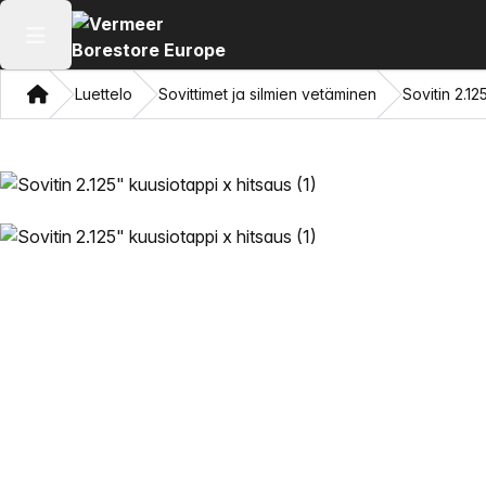
Avaa päävalikko
Koti
Luettelo
Sovittimet ja silmien vetäminen
Sovitin 2.12