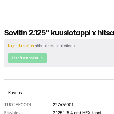
Tuotteen nimi
Sovitin 2.125" kuusiotappi x hits
Kirjaudu sisään
nähdäksesi osaketiedot
Lisää ostoskoriin
Valitse välilehti
TUOTEKOODI
227676001
Etuyhteys
2,125" (5,4 cm) HEX-tappi