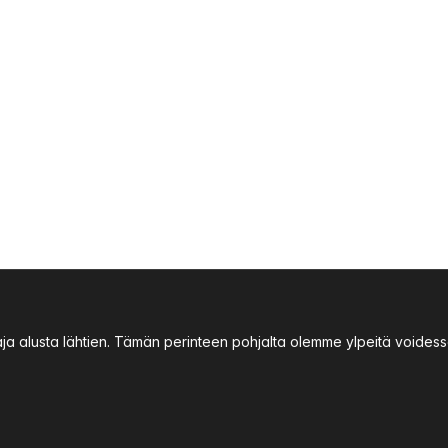
aja alusta lähtien. Tämän perinteen pohjalta olemme ylpeitä void