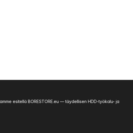
essamme esitellä BORESTORE.eu — täydellisen HDD-työkalu- ja