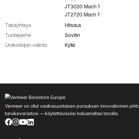
JT3020 Mach 1
JT2720 Mach 1
Takayhteys
Hitsaus
Tuoteperhe
Sovitin
Urakoitsijan valinta
Kyllä
Alatunniste
Vermeer on ollut vaakasuuntaisen porauksen innovatiivinen joht
tarvikevarastosi — käytettävissäsi haluamallasi tavalla.
Facebook
Instagram
YouTube
LinkedIn