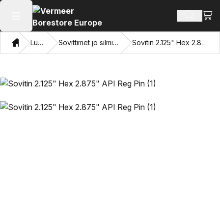
Näyt
Hae tuot
Avaa päävalikko
Koti
Luettelo
Sovittimet ja silmien vetäminen
Sovitin 2.125" Hex 2.875" API Reg Pin