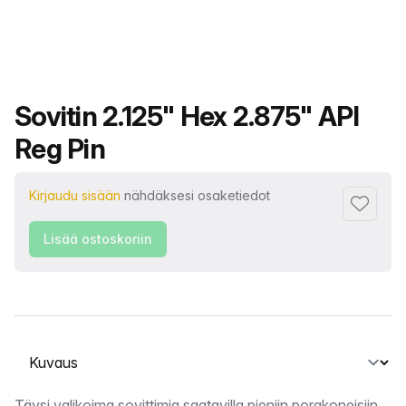
Tuotteen nimi
Sovitin 2.125" Hex 2.875" API
Reg Pin
Kirjaudu sisään
nähdäksesi osaketiedot
Lisää su
Lisää ostoskoriin
Valitse välilehti
Täysi valikoima sovittimia saatavilla pieniin porakoneisiin