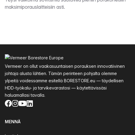
Kuvaus
maksimiporauslaitteisiin asti.
Alatunniste
Vermeer on ollut vaakasuuntaisen porauksen innovatiivinen
johtaja alusta lähtien. Tämän perinteen pohjalta olemme
ylpeitä voidessamme esitellä BORESTORE.eu — täydellisen
HDD-työkalu- ja tarvikevarastosi — käytettävissäsi
haluamallasi tavalla.
Facebook
Instagram
YouTube
LinkedIn
MENNÄ