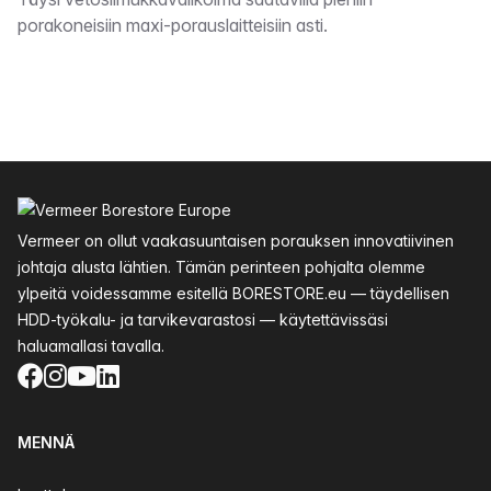
Kuvaus
porakoneisiin maxi-porauslaitteisiin asti.
Alatunniste
Vermeer on ollut vaakasuuntaisen porauksen innovatiivinen
johtaja alusta lähtien. Tämän perinteen pohjalta olemme
ylpeitä voidessamme esitellä BORESTORE.eu — täydellisen
HDD-työkalu- ja tarvikevarastosi — käytettävissäsi
haluamallasi tavalla.
Facebook
Instagram
YouTube
LinkedIn
MENNÄ