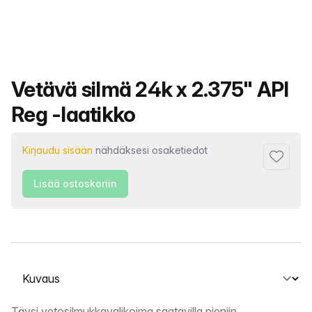
Tuotteen nimi
Vetävä silmä 24k x 2.375" API
Reg -laatikko
Kirjaudu sisään
nähdäksesi osaketiedot
Lisää su
Lisää ostoskoriin
Valitse välilehti
Täysi vetosilmukkavalikoima saatavilla pieniin