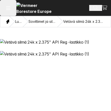
Näyt
Hae tuot
Avaa päävalikko
Koti
Luettelo
Sovittimet ja silmien vetäminen
Vetävä silmä 24k x 2.375" API Reg -laatikko