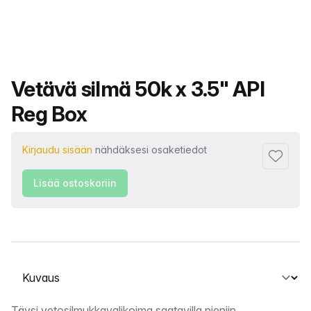
Tuotteen nimi
Vetävä silmä 50k x 3.5" API
Reg Box
Kirjaudu sisään
nähdäksesi osaketiedot
Lisää su
Lisää ostoskoriin
Valitse välilehti
Täysi vetosilmukkavalikoima saatavilla pieniin