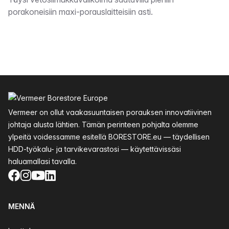
Kuvaus
porakoneisiin maxi-porauslaitteisiin asti.
Alatunniste
Vermeer on ollut vaakasuuntaisen porauksen innovatiivinen
johtaja alusta lähtien. Tämän perinteen pohjalta olemme
ylpeitä voidessamme esitellä BORESTORE.eu — täydellisen
HDD-työkalu- ja tarvikevarastosi — käytettävissäsi
haluamallasi tavalla.
Facebook
Instagram
YouTube
LinkedIn
MENNÄ