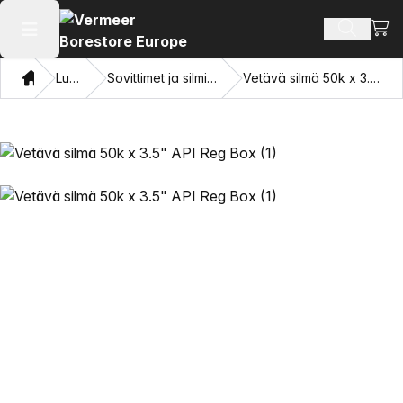
Näyt
Hae tuot
Avaa päävalikko
Koti
Luettelo
Sovittimet ja silmien vetäminen
Vetävä silmä 50k x 3.5" API Reg Box