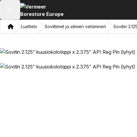
Avaa päävalikko
Koti
Luettelo
Sovittimet ja silmien vetäminen
Sovitin 2.1