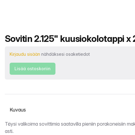
Tuotteen nimi
Sovitin 2.125" kuusiokolotappi x 
Kirjaudu sisään
nähdäksesi osaketiedot
Lisää ostoskoriin
Valitse välilehti
Kuvaus
Täysi valikoima sovittimia saatavilla pieniin porakoneisiin mak
asti.