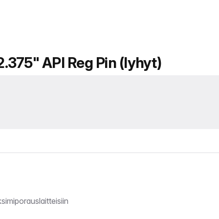
2.375" API Reg Pin (lyhyt)
simiporauslaitteisiin