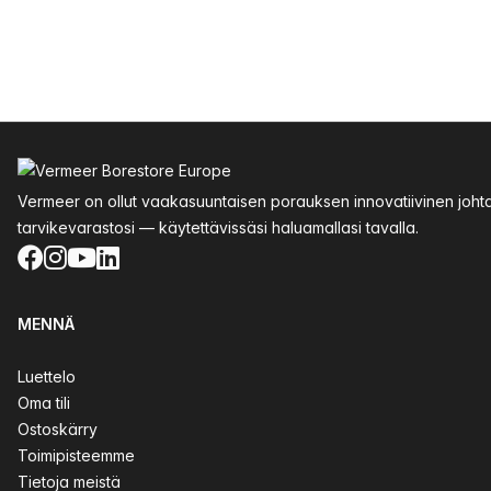
Alatunniste
Vermeer on ollut vaakasuuntaisen porauksen innovatiivinen joht
tarvikevarastosi — käytettävissäsi haluamallasi tavalla.
Facebook
Instagram
YouTube
LinkedIn
MENNÄ
Luettelo
Oma tili
Ostoskärry
Toimipisteemme
Tietoja meistä