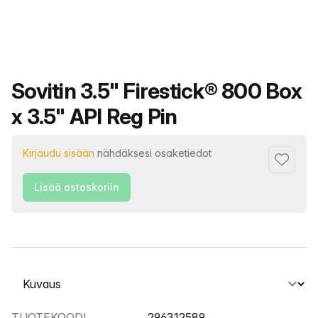
Tuotteen nimi
Sovitin 3.5" Firestick® 800 Box
x 3.5" API Reg Pin
Kirjaudu sisään
nähdäksesi osaketiedot
Lisää su
Lisää ostoskoriin
Valitse välilehti
TUOTEKOODI
296312589