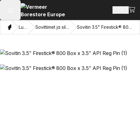
Näyt
Hae tuot
Avaa päävalikko
Koti
Luettelo
Sovittimet ja silmien vetäminen
Sovitin 3.5" Firestick® 800 Box x 3.5" API Reg Pin