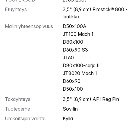
Etuyhteys
3,5" (8,9 cm) Firestick® 800 -
laatikko
Mallin yhteensopivuus
D50x100A
JT100 Mach 1
D80x100
D60x90 S3
JT60
D80x100-sarja II
JT8020 Mach 1
D60x90
D50x100
Takayhteys
3,5" (8,9 cm) API Reg Pin
Tuoteperhe
Sovitin
Urakoitsijan valinta
Kyllä