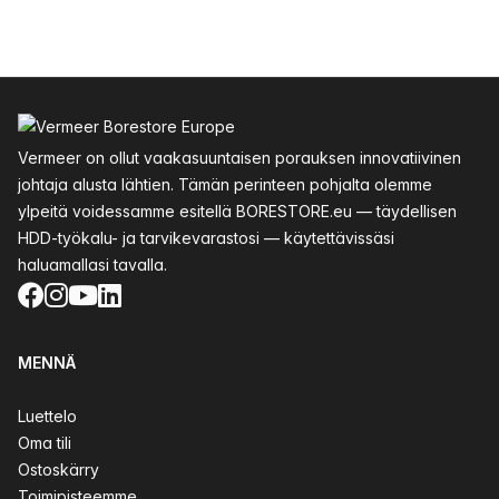
Alatunniste
Vermeer on ollut vaakasuuntaisen porauksen innovatiivinen
johtaja alusta lähtien. Tämän perinteen pohjalta olemme
ylpeitä voidessamme esitellä BORESTORE.eu — täydellisen
HDD-työkalu- ja tarvikevarastosi — käytettävissäsi
haluamallasi tavalla.
Facebook
Instagram
YouTube
LinkedIn
MENNÄ
Luettelo
Oma tili
Ostoskärry
Toimipisteemme