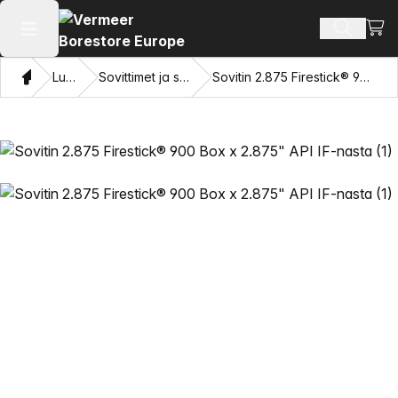
Näyt
Hae tuot
Avaa päävalikko
Koti
Luettelo
Sovittimet ja silmien vetäminen
Sovitin 2.875 Firestick® 900 Box x 2.875" API IF-nasta