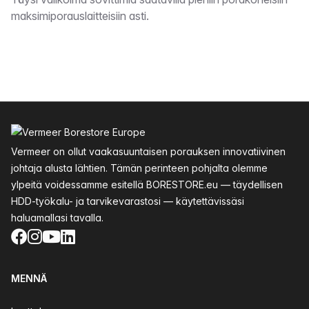
Kuvaus
maksimiporauslaitteisiin asti.
Alatunniste
Vermeer on ollut vaakasuuntaisen porauksen innovatiivinen
johtaja alusta lähtien. Tämän perinteen pohjalta olemme
ylpeitä voidessamme esitellä BORESTORE.eu — täydellisen
HDD-työkalu- ja tarvikevarastosi — käytettävissäsi
haluamallasi tavalla.
Facebook
Instagram
YouTube
LinkedIn
MENNÄ