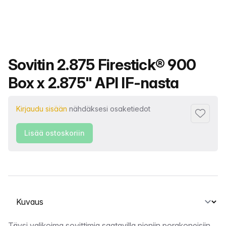
Tuotteen nimi
Sovitin 2.875 Firestick® 900
Box x 2.875" API IF-nasta
Kirjaudu sisään
nähdäksesi osaketiedot
Lisää su
Lisää ostoskoriin
Valitse välilehti
Täysi valikoima sovittimia saatavilla pieniin porakoneisiin