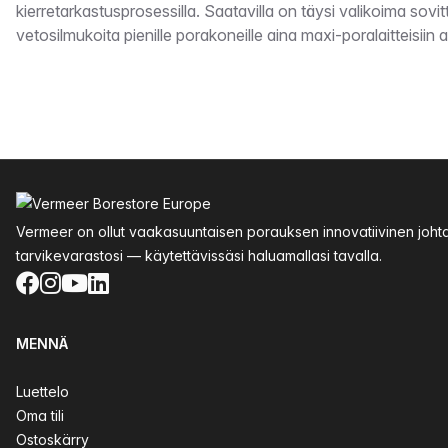
kierretarkastusprosessilla. Saatavilla on täysi valikoima sovitt
vetosilmukoita pienille porakoneille aina maxi-poralaitteisiin a
Alatunniste
Vermeer on ollut vaakasuuntaisen porauksen innovatiivinen joht
tarvikevarastosi — käytettävissäsi haluamallasi tavalla.
Facebook
Instagram
YouTube
LinkedIn
MENNÄ
Luettelo
Oma tili
Ostoskärry