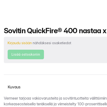
Tuotteen nimi
Sovitin QuickFire® 400 nastaa x
Kirjaudu sisään
nähdäksesi osaketiedot
Lisää ostoskoriin
Valitse välilehti
Kuvaus
Vermeer tarjoaa vakiovarusteita ja sovitintuotteita välittömiin 
korkeaseosteisella teräksellä ja viimeistelty 100-prosenttisell