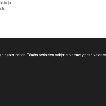
imia ja
sti.
aja alusta lähtien. Tämän perinteen pohjalta olemme ylpeitä void