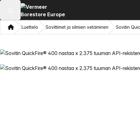
Avaa päävalikko
Koti
Luettelo
Sovittimet ja silmien vetäminen
Sovitin Qui