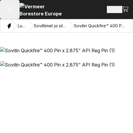
Näyt
Hae tuot
Avaa päävalikko
Koti
Luettelo
Sovittimet ja silmien vetäminen
Sovitin Quickfire™ 400 Pin x 2.875" API Reg Pin