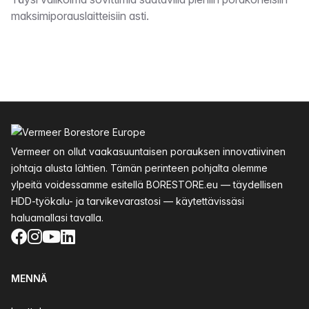
Kuvaus
maksimiporauslaitteisiin asti.
Alatunniste
Vermeer on ollut vaakasuuntaisen porauksen innovatiivinen
johtaja alusta lähtien. Tämän perinteen pohjalta olemme
ylpeitä voidessamme esitellä BORESTORE.eu — täydellisen
HDD-työkalu- ja tarvikevarastosi — käytettävissäsi
haluamallasi tavalla.
Facebook
Instagram
YouTube
LinkedIn
MENNÄ