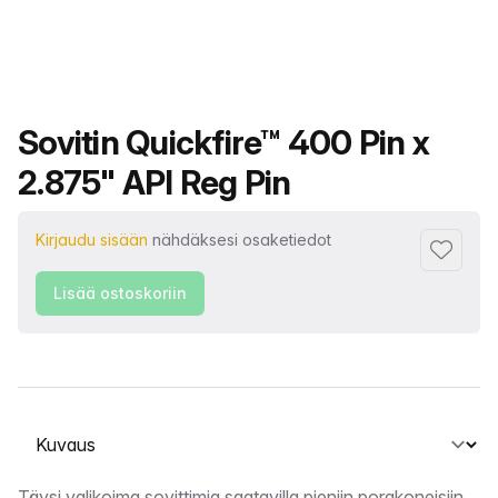
Tuotteen nimi
Sovitin Quickfire™ 400 Pin x
2.875" API Reg Pin
Kirjaudu sisään
nähdäksesi osaketiedot
Lisää su
Lisää ostoskoriin
Valitse välilehti
Täysi valikoima sovittimia saatavilla pieniin porakoneisiin