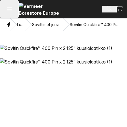
Näyt
Hae tuot
Avaa päävalikko
Koti
Luettelo
Sovittimet ja silmien vetäminen
Sovitin Quickfire™ 400 Pin x 2.125" kuusiolaatikko