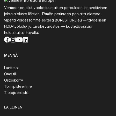
Vermeer on ollut vaakasuuntaisen porauksen innovatiivinen
johtaja alusta lähtien. Tämän perinteen pohjalta olemme
ylpeitä voidessamme esitellä BORESTORE.eu — täydellisen
HDD-työkalu- ja tarvikevarastosi — käytettävissäsi
haluamallasi tavalla.
Facebook
Instagram
YouTube
LinkedIn
MENNÄ
Luettelo
Oma tili
Ostoskärry
Toimipisteemme
Tietoja meistä
LAILLINEN