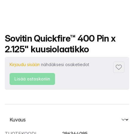
Tuotteen nimi
Sovitin Quickfire™ 400 Pin x
2.125" kuusiolaatikko
Kirjaudu sisään
nähdäksesi osaketiedot
Lisää su
Lisää ostoskoriin
Valitse välilehti
TUOTEKOODI
296364095