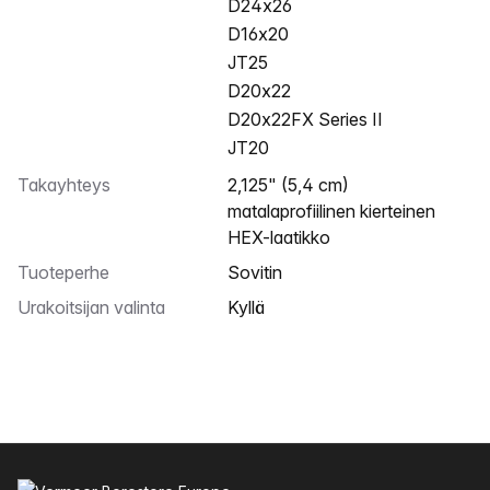
D24x26
D16x20
JT25
D20x22
D20x22FX Series II
JT20
Takayhteys
2,125" (5,4 cm)
matalaprofiilinen kierteinen
HEX-laatikko
Tuoteperhe
Sovitin
Urakoitsijan valinta
Kyllä
Alatunniste