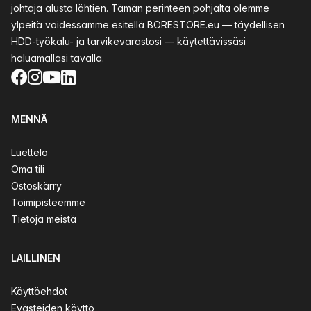
johtaja alusta lähtien. Tämän perinteen pohjalta olemme
ylpeitä voidessamme esitellä BORESTORE.eu — täydellisen
HDD-työkalu- ja tarvikevarastosi — käytettävissäsi
haluamallasi tavalla.
Facebook
Instagram
YouTube
LinkedIn
MENNÄ
Luettelo
Oma tili
Ostoskärry
Toimipisteemme
Tietoja meistä
LAILLINEN
Käyttöehdot
Evästeiden käyttö