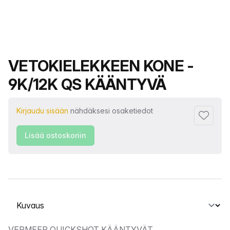
Tuotteen nimi
VETOKIELEKKEEN KONE -
9K/12K QS KÄÄNTYVÄ
Kirjaudu sisään
nähdäksesi osaketiedot
Lisää su
Lisää ostoskoriin
Valitse välilehti
VERMEER QUICKSHOT KÄÄNTYVÄT