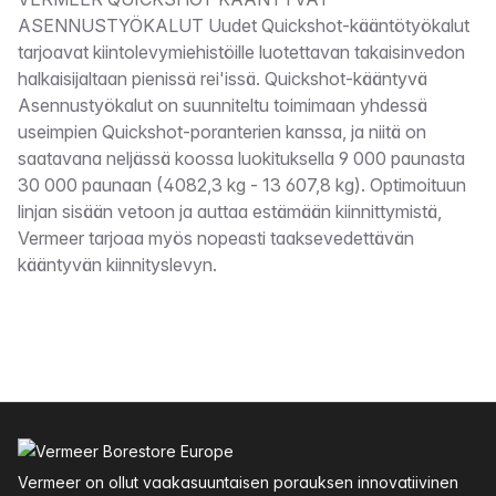
Kuvaus
ASENNUSTYÖKALUT Uudet Quickshot-kääntötyökalut
tarjoavat kiintolevymiehistöille luotettavan takaisinvedon
halkaisijaltaan pienissä rei'issä. Quickshot-kääntyvä
Asennustyökalut on suunniteltu toimimaan yhdessä
useimpien Quickshot-poranterien kanssa, ja niitä on
saatavana neljässä koossa luokituksella 9 000 paunasta
30 000 paunaan (4082,3 kg - 13 607,8 kg). Optimoituun
linjan sisään vetoon ja auttaa estämään kiinnittymistä,
Vermeer tarjoaa myös nopeasti taaksevedettävän
kääntyvän kiinnityslevyn.
Alatunniste
Vermeer on ollut vaakasuuntaisen porauksen innovatiivinen