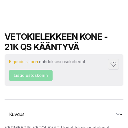
Tuotteen nimi
VETOKIELEKKEEN KONE -
21K QS KÄÄNTYVÄ
Kirjaudu sisään
nähdäksesi osaketiedot
Lisää su
Lisää ostoskoriin
Valitse välilehti
VERMEERIN VETOLEVYT Uudet takaisinvetolevyt