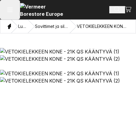
Näyt
Hae tuot
Avaa päävalikko
Koti
Luettelo
Sovittimet ja silmien vetäminen
VETOKIELEKKEEN KONE - 21K QS KÄÄNTYVÄ