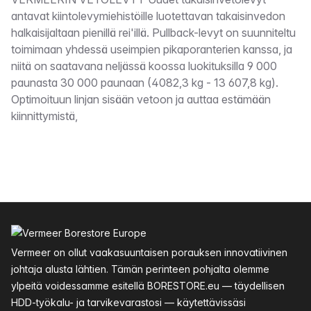
Kuvaus
antavat kiintolevymiehistöille luotettavan takaisinvedon
halkaisijaltaan pienillä rei'illä. Pullback-levyt on suunniteltu
toimimaan yhdessä useimpien pikaporanterien kanssa, ja
niitä on saatavana neljässä koossa luokituksilla 9 000
paunasta 30 000 paunaan (4082,3 kg - 13 607,8 kg).
Optimoituun linjan sisään vetoon ja auttaa estämään
kiinnittymistä,
Alatunniste
Vermeer on ollut vaakasuuntaisen porauksen innovatiivinen
johtaja alusta lähtien. Tämän perinteen pohjalta olemme
ylpeitä voidessamme esitellä BORESTORE.eu — täydellisen
HDD-työkalu- ja tarvikevarastosi — käytettävissäsi